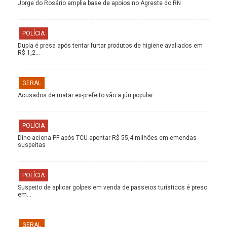
Jorge do Rosário amplia base de apoios no Agreste do RN
POLÍCIA
Dupla é presa após tentar furtar produtos de higiene avaliados em
R$ 1,2…
GERAL
Acusados de matar ex-prefeito vão a júri popular
POLÍCIA
Dino aciona PF após TCU apontar R$ 55,4 milhões em emendas
suspeitas
POLÍCIA
Suspeito de aplicar golpes em venda de passeios turísticos é preso
em…
GERAL