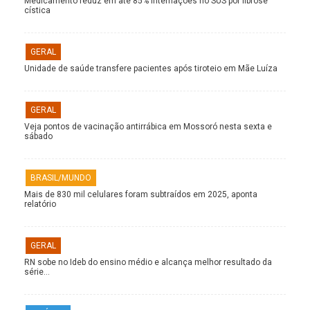
Medicamento reduz em até 85% internações no SUS por fibrose
cística
GERAL
Unidade de saúde transfere pacientes após tiroteio em Mãe Luíza
GERAL
Veja pontos de vacinação antirrábica em Mossoró nesta sexta e
sábado
BRASIL/MUNDO
Mais de 830 mil celulares foram subtraídos em 2025, aponta
relatório
GERAL
RN sobe no Ideb do ensino médio e alcança melhor resultado da
série…