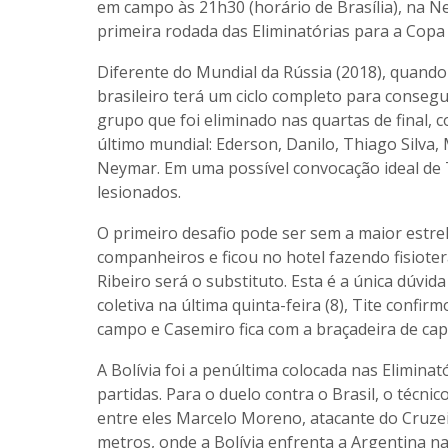
em campo às 21h30 (horário de Brasília), na N
primeira rodada das Eliminatórias para a Copa
Diferente do Mundial da Rússia (2018), quando
brasileiro terá um ciclo completo para conseg
grupo que foi eliminado nas quartas de final, 
último mundial: Ederson, Danilo, Thiago Silva,
Neymar. Em uma possível convocação ideal de 
lesionados.
O primeiro desafio pode ser sem a maior estr
companheiros e ficou no hotel fazendo fisiote
Ribeiro será o substituto. Esta é a única dúvid
coletiva na última quinta-feira (8), Tite conf
campo e Casemiro fica com a braçadeira de cap
A Bolívia foi a penúltima colocada nas Elimina
partidas. Para o duelo contra o Brasil, o técni
entre eles Marcelo Moreno, atacante do Cruzeir
metros, onde a Bolívia enfrenta a Argentina n