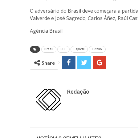
O adversário do Brasil deve começara a partid
Valverde e José Sagredo; Carlos Áñez, Raúl Ca
Agência Brasil
Brasil
CBF
Esporte
Futebol
Share
Redação