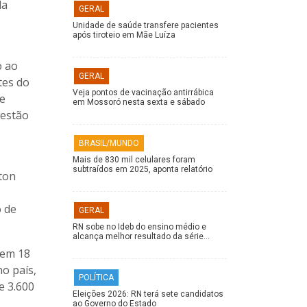
la
GERAL
Unidade de saúde transfere pacientes
após tiroteio em Mãe Luíza
o ao
GERAL
tes do
Veja pontos de vacinação antirrábica
 e
em Mossoró nesta sexta e sábado
 estão
BRASIL/MUNDO
Mais de 830 mil celulares foram
subtraídos em 2025, aponta relatório
ton
o de
GERAL
RN sobe no Ideb do ensino médio e
alcança melhor resultado da série…
 em 18
no país,
POLÍTICA
e 3.600
Eleições 2026: RN terá sete candidatos
ao Governo do Estado