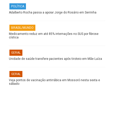
POLÍTICA
Adalberto Rocha passa a apoiar Jorge do Rosário em Serrinha
BRASIL/MUNDO
Medicamento reduz em até 85% internações no SUS por fibrose
cística
GERAL
Unidade de saúde transfere pacientes após tiroteio em Mãe Luíza
GERAL
Veja pontos de vacinação antirrábica em Mossoró nesta sexta e
sábado