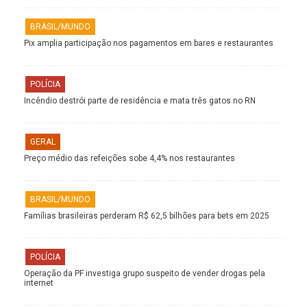
BRASIL/MUNDO
Pix amplia participação nos pagamentos em bares e restaurantes
POLÍCIA
Incêndio destrói parte de residência e mata três gatos no RN
GERAL
Preço médio das refeições sobe 4,4% nos restaurantes
BRASIL/MUNDO
Famílias brasileiras perderam R$ 62,5 bilhões para bets em 2025
POLÍCIA
Operação da PF investiga grupo suspeito de vender drogas pela
internet