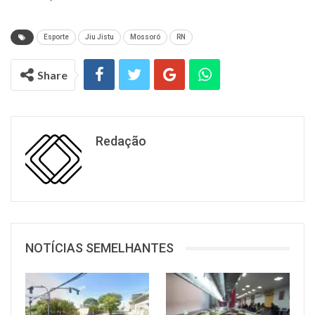
Esporte
Jiu Jistu
Mossoró
RN
Share
Redação
NOTÍCIAS SEMELHANTES