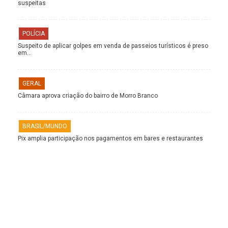
suspeitas
POLÍCIA
Suspeito de aplicar golpes em venda de passeios turísticos é preso
em…
GERAL
Câmara aprova criação do bairro de Morro Branco
BRASIL/MUNDO
Pix amplia participação nos pagamentos em bares e restaurantes