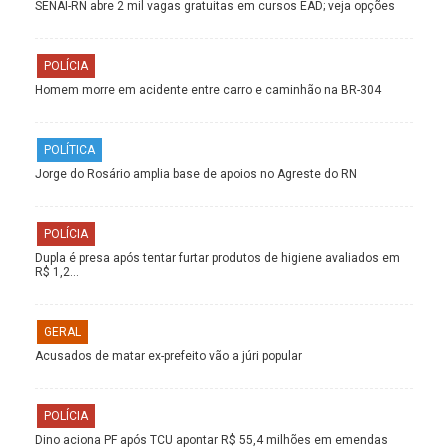
SENAI-RN abre 2 mil vagas gratuitas em cursos EAD; veja opções
POLÍCIA
Homem morre em acidente entre carro e caminhão na BR-304
POLÍTICA
Jorge do Rosário amplia base de apoios no Agreste do RN
POLÍCIA
Dupla é presa após tentar furtar produtos de higiene avaliados em
R$ 1,2…
GERAL
Acusados de matar ex-prefeito vão a júri popular
POLÍCIA
Dino aciona PF após TCU apontar R$ 55,4 milhões em emendas