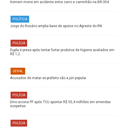
Homem morre em acidente entre carro e caminhão na BR-304
POLÍTICA
Jorge do Rosário amplia base de apoios no Agreste do RN
POLÍCIA
Dupla é presa após tentar furtar produtos de higiene avaliados em
R$ 1,2…
GERAL
Acusados de matar ex-prefeito vão a júri popular
POLÍCIA
Dino aciona PF após TCU apontar R$ 55,4 milhões em emendas
suspeitas
POLÍCIA