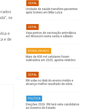
GERAL
Unidade de saúde transfere pacientes
erados
após tiroteio em Mãe Luíza
da”, se
GERAL
lica e
Veja pontos de vacinação antirrábica
em Mossoró nesta sexta e sábado
ca e de
BRASIL/MUNDO
Mais de 830 mil celulares foram
subtraídos em 2025, aponta relatório
GERAL
RN sobe no Ideb do ensino médio e
alcança melhor resultado da série…
POLÍTICA
Eleições 2026: RN terá sete candidatos
ao Governo do Estado