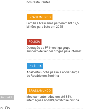
nos restaurantes
BRASIL/MUNDO
Famílias brasileiras perderam R$ 62,5
bilhões para bets em 2025
POLÍCIA
Operação da PF investiga grupo
suspeito de vender drogas pela internet
POLÍTICA
Adalberto Rocha passa a apoiar Jorge
do Rosário em Serrinha
BRASIL/MUNDO
Medicamento reduz em até 85%
Foto: AFP
internações no SUS por fibrose cística
us. Os