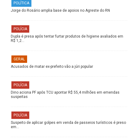
POLÍTICA
Jorge do Rosário amplia base de apoios no Agreste do RN
POLÍCIA
Dupla é presa após tentar furtar produtos de higiene avaliados em
R$ 1,2…
GERAL
Acusados de matar ex-prefeito vão a júri popular
POLÍCIA
Dino aciona PF após TCU apontar R$ 55,4 milhões em emendas
suspeitas
POLÍCIA
Suspeito de aplicar golpes em venda de passeios turísticos é preso
em…