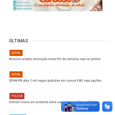
ÚLTIMAS
GERAL
Mossoró amplia vacinação neste fim de semana; veja os pontos
GERAL
SENAI-RN abre 2 mil vagas gratuitas em cursos EAD; veja opções
POLÍCIA
Homem morre em acidente entre carro e caminhão na BR-304