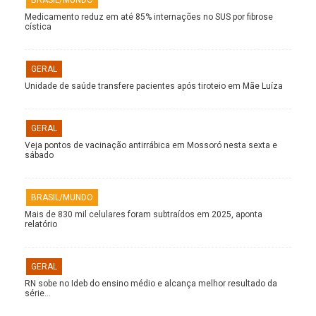
Medicamento reduz em até 85% internações no SUS por fibrose
cística
GERAL
Unidade de saúde transfere pacientes após tiroteio em Mãe Luíza
GERAL
Veja pontos de vacinação antirrábica em Mossoró nesta sexta e
sábado
BRASIL/MUNDO
Mais de 830 mil celulares foram subtraídos em 2025, aponta
relatório
GERAL
RN sobe no Ideb do ensino médio e alcança melhor resultado da
série…