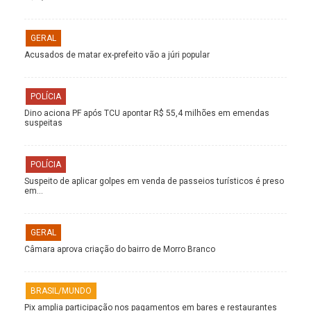
GERAL
Acusados de matar ex-prefeito vão a júri popular
POLÍCIA
Dino aciona PF após TCU apontar R$ 55,4 milhões em emendas
suspeitas
POLÍCIA
Suspeito de aplicar golpes em venda de passeios turísticos é preso
em…
GERAL
Câmara aprova criação do bairro de Morro Branco
BRASIL/MUNDO
Pix amplia participação nos pagamentos em bares e restaurantes