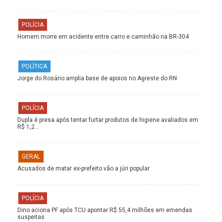
POLÍCIA
Homem morre em acidente entre carro e caminhão na BR-304
POLÍTICA
Jorge do Rosário amplia base de apoios no Agreste do RN
POLÍCIA
Dupla é presa após tentar furtar produtos de higiene avaliados em
R$ 1,2…
GERAL
Acusados de matar ex-prefeito vão a júri popular
POLÍCIA
Dino aciona PF após TCU apontar R$ 55,4 milhões em emendas
suspeitas