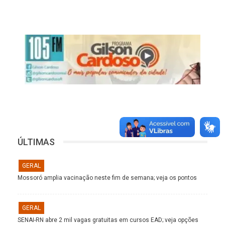
ÚLTIMAS
GERAL
Mossoró amplia vacinação neste fim de semana; veja os pontos
GERAL
SENAI-RN abre 2 mil vagas gratuitas em cursos EAD; veja opções