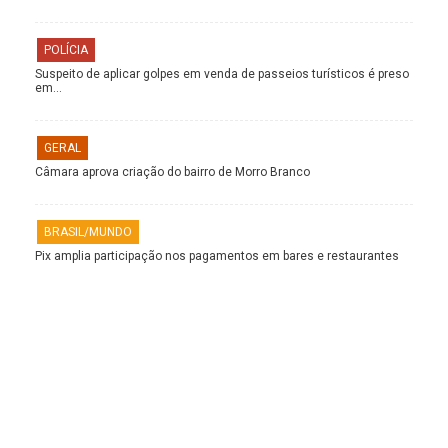
POLÍCIA
Suspeito de aplicar golpes em venda de passeios turísticos é preso
em…
GERAL
Câmara aprova criação do bairro de Morro Branco
BRASIL/MUNDO
Pix amplia participação nos pagamentos em bares e restaurantes