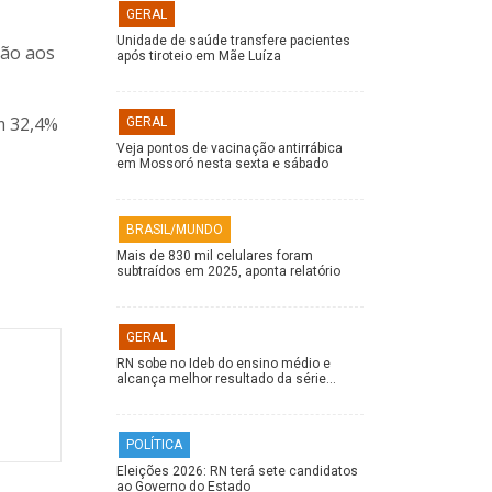
GERAL
Unidade de saúde transfere pacientes
ção aos
após tiroteio em Mãe Luíza
m 32,4%
GERAL
Veja pontos de vacinação antirrábica
em Mossoró nesta sexta e sábado
BRASIL/MUNDO
Mais de 830 mil celulares foram
subtraídos em 2025, aponta relatório
GERAL
RN sobe no Ideb do ensino médio e
alcança melhor resultado da série…
POLÍTICA
Eleições 2026: RN terá sete candidatos
ao Governo do Estado