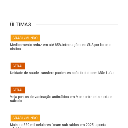
ÚLTIMAS
BRASIL/MUNDO
Medicamento reduz em até 85% internações no SUS por fibrose
cística
GERAL
Unidade de saúde transfere pacientes após tiroteio em Mãe Luíza
GERAL
Veja pontos de vacinação antirrábica em Mossoró nesta sexta e
sábado
BRASIL/MUNDO
Mais de 830 mil celulares foram subtraídos em 2025, aponta