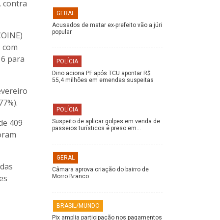
, contra
GERAL
Acusados de matar ex-prefeito vão a júri
popular
COINE)
1 com
16 para
POLÍCIA
Dino aciona PF após TCU apontar R$
55,4 milhões em emendas suspeitas
evereiro
77%).
POLÍCIA
 de 409
Suspeito de aplicar golpes em venda de
passeios turísticos é preso em…
foram
GERAL
idas
Câmara aprova criação do bairro de
es
Morro Branco
BRASIL/MUNDO
Pix amplia participação nos pagamentos