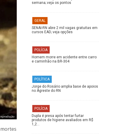
semana; veja os pontos
GERAL
SENAI-RN abre 2 mil vagas gratuitas em
cursos EAD; veja opções
POLÍCIA
Homem morre em acidente entre carro
e caminhão na BR-304
POLÍTICA
Jorge do Rosário amplia base de apoios
no Agreste do RN
POLÍCIA
Dupla é presa após tentar furtar
eprodução
produtos de higiene avaliados em R$
1,2…
e mortes