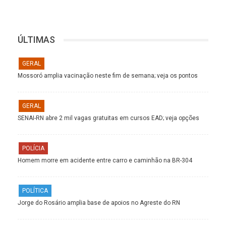
ÚLTIMAS
GERAL
Mossoró amplia vacinação neste fim de semana; veja os pontos
GERAL
SENAI-RN abre 2 mil vagas gratuitas em cursos EAD; veja opções
POLÍCIA
Homem morre em acidente entre carro e caminhão na BR-304
POLÍTICA
Jorge do Rosário amplia base de apoios no Agreste do RN