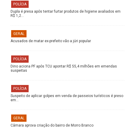
POLÍCIA
Dupla é presa após tentar furtar produtos de higiene avaliados em
R$ 1,2…
GERAL
Acusados de matar ex-prefeito vão a júri popular
POLÍCIA
Dino aciona PF após TCU apontar R$ 55,4 milhões em emendas
suspeitas
POLÍCIA
Suspeito de aplicar golpes em venda de passeios turísticos é preso
em…
GERAL
Câmara aprova criação do bairro de Morro Branco