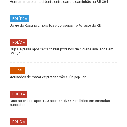
Homem morre em acidente entre carro e caminhão na BR-304
POLÍTICA
Jorge do Rosário amplia base de apoios no Agreste do RN
POLÍCIA
Dupla é presa após tentar furtar produtos de higiene avaliados em
R$ 1,2…
GERAL
Acusados de matar ex-prefeito vão a júri popular
POLÍCIA
Dino aciona PF após TCU apontar R$ 55,4 milhões em emendas
suspeitas
POLÍCIA