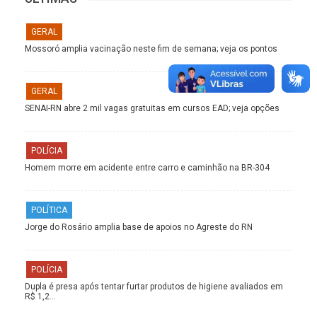
GERAL
Mossoró amplia vacinação neste fim de semana; veja os pontos
GERAL
SENAI-RN abre 2 mil vagas gratuitas em cursos EAD; veja opções
POLÍCIA
Homem morre em acidente entre carro e caminhão na BR-304
POLÍTICA
Jorge do Rosário amplia base de apoios no Agreste do RN
POLÍCIA
Dupla é presa após tentar furtar produtos de higiene avaliados em
R$ 1,2…