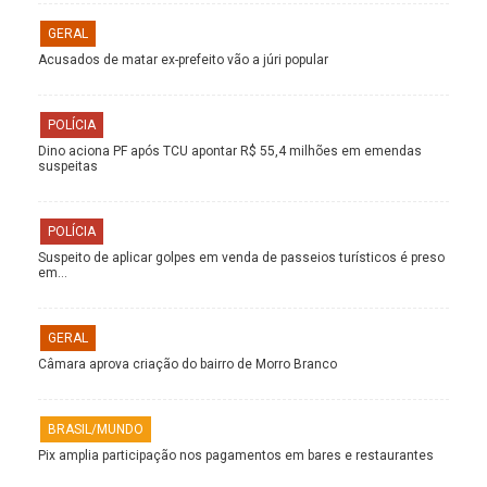
GERAL
Acusados de matar ex-prefeito vão a júri popular
POLÍCIA
Dino aciona PF após TCU apontar R$ 55,4 milhões em emendas
suspeitas
POLÍCIA
Suspeito de aplicar golpes em venda de passeios turísticos é preso
em…
GERAL
Câmara aprova criação do bairro de Morro Branco
BRASIL/MUNDO
Pix amplia participação nos pagamentos em bares e restaurantes