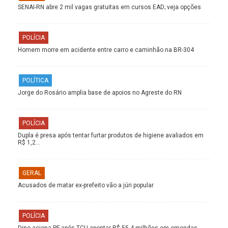
SENAI-RN abre 2 mil vagas gratuitas em cursos EAD; veja opções
POLÍCIA
Homem morre em acidente entre carro e caminhão na BR-304
POLÍTICA
Jorge do Rosário amplia base de apoios no Agreste do RN
POLÍCIA
Dupla é presa após tentar furtar produtos de higiene avaliados em
R$ 1,2…
GERAL
Acusados de matar ex-prefeito vão a júri popular
POLÍCIA
Dino aciona PF após TCU apontar R$ 55,4 milhões em emendas