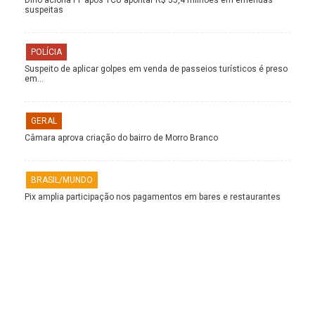
suspeitas
POLÍCIA
Suspeito de aplicar golpes em venda de passeios turísticos é preso
em…
GERAL
Câmara aprova criação do bairro de Morro Branco
BRASIL/MUNDO
Pix amplia participação nos pagamentos em bares e restaurantes