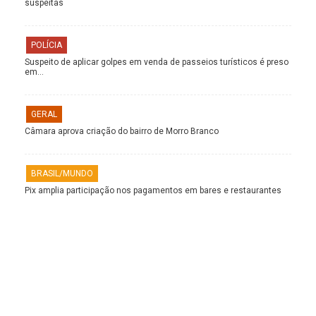
suspeitas
POLÍCIA
Suspeito de aplicar golpes em venda de passeios turísticos é preso
em…
GERAL
Câmara aprova criação do bairro de Morro Branco
BRASIL/MUNDO
Pix amplia participação nos pagamentos em bares e restaurantes