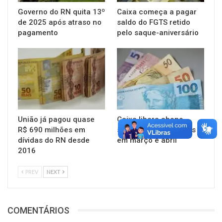
Governo do RN quita 13º
Caixa começa a pagar
de 2025 após atraso no
saldo do FGTS retido
pagamento
pelo saque-aniversário
União já pagou quase
Caixa libera abono
R$ 690 milhões em
salarial para nascidos
dívidas do RN desde
em março e abril
2016
PREV
NEXT
COMENTÁRIOS