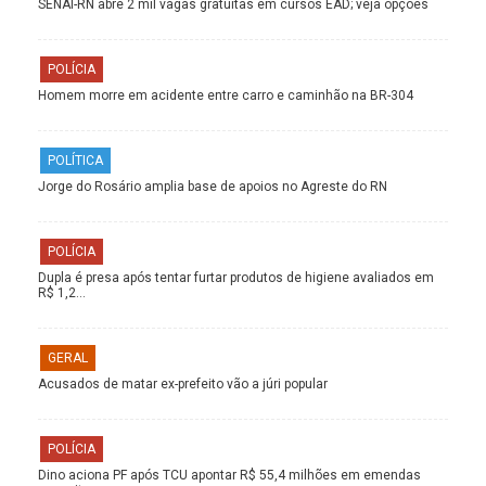
SENAI-RN abre 2 mil vagas gratuitas em cursos EAD; veja opções
POLÍCIA
Homem morre em acidente entre carro e caminhão na BR-304
POLÍTICA
Jorge do Rosário amplia base de apoios no Agreste do RN
POLÍCIA
Dupla é presa após tentar furtar produtos de higiene avaliados em
R$ 1,2…
GERAL
Acusados de matar ex-prefeito vão a júri popular
POLÍCIA
Dino aciona PF após TCU apontar R$ 55,4 milhões em emendas