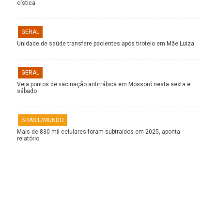
cística
GERAL
Unidade de saúde transfere pacientes após tiroteio em Mãe Luíza
GERAL
Veja pontos de vacinação antirrábica em Mossoró nesta sexta e
sábado
BRASIL/MUNDO
Mais de 830 mil celulares foram subtraídos em 2025, aponta
relatório