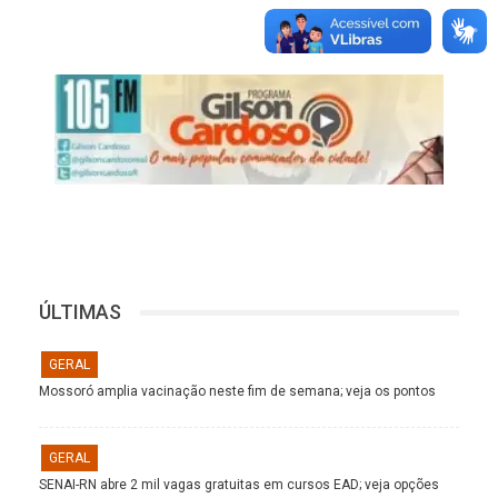
ÚLTIMAS
GERAL
Mossoró amplia vacinação neste fim de semana; veja os pontos
GERAL
SENAI-RN abre 2 mil vagas gratuitas em cursos EAD; veja opções