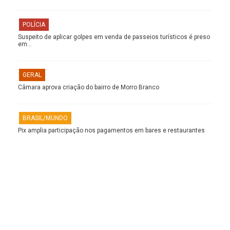
POLÍCIA
Suspeito de aplicar golpes em venda de passeios turísticos é preso
em…
GERAL
Câmara aprova criação do bairro de Morro Branco
BRASIL/MUNDO
Pix amplia participação nos pagamentos em bares e restaurantes