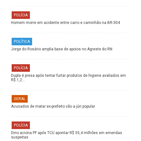
POLÍCIA
Homem morre em acidente entre carro e caminhão na BR-304
POLÍTICA
Jorge do Rosário amplia base de apoios no Agreste do RN
POLÍCIA
Dupla é presa após tentar furtar produtos de higiene avaliados em
R$ 1,2…
GERAL
Acusados de matar ex-prefeito vão a júri popular
POLÍCIA
Dino aciona PF após TCU apontar R$ 55,4 milhões em emendas
suspeitas