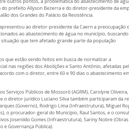
tre outros pontos, a problemática do abastecimento de águ
 do prefeito Allyson Bezerra e do diretor-presidente da em
alão dos Grandes do Palácio da Resistência.
 apresentou ao diretor-presidente da Caern a preocupação 
cionados ao abastecimento de água no município, buscand
a situação que tem afetado grande parte da população
os que estão sendo feitos em busca de normalizar a
cial nas regiões dos Abolições e Santo Antônio, afetadas pe
cordo com o diretor, entre 60 e 90 dias o abastecimento e
os Serviços Públicos de Mossoró (AGRM), Carolyne Oliveira,
e o diretor jurídico Luciano Silva também participaram da r
rques (Governo), Rodrigo Lima (Infraestrutura), Miguel Ro
, o procurador-geral do Município, Raul Santos, e o consul
tivos Josenildo Gomes (Infraestrutura), Sariny Nobre (Obras
o e Governança Pública).