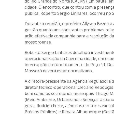
do Rio Grande do Norte (CAERN). Em pauta, en
cidade. O encontro, que contou com a presença
pública, Roberto Sergio Linhares, ocorreu no S
Durante a reunião, o prefeito Allyson Bezerra
gestão quanto aos constantes problemas rela
ação efetiva da companhia para a resolução d
mossoroense.
Roberto Sergio Linhares detalhou investiment
operacionalização da Caern na cidade, em espe
interrupção do funcionamento do Poço 11. De a
Mossoró deverá estar normalizado.
A diretora-presidente da Agência Reguladora d
diretor técnico-operacional Cleciano Rebouças 
bem como os secretários municipais Thiago Ma
(Meio Ambiente, Urbanismo e Serviços Urbanos)
geral, Rodrigo Forte, além dos diretores execu
Prédios Públicos) e Renata Albuquerque (Gestã