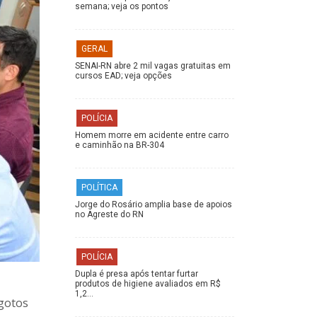
semana; veja os pontos
GERAL
SENAI-RN abre 2 mil vagas gratuitas em
cursos EAD; veja opções
POLÍCIA
Homem morre em acidente entre carro
e caminhão na BR-304
POLÍTICA
Jorge do Rosário amplia base de apoios
no Agreste do RN
POLÍCIA
Dupla é presa após tentar furtar
produtos de higiene avaliados em R$
1,2…
sgotos