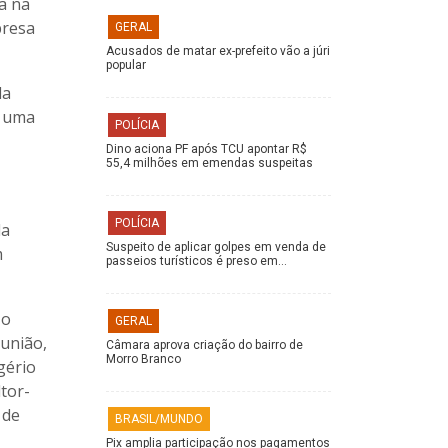
a na
presa
GERAL
Acusados de matar ex-prefeito vão a júri
popular
da
o uma
POLÍCIA
Dino aciona PF após TCU apontar R$
55,4 milhões em emendas suspeitas
POLÍCIA
la
Suspeito de aplicar golpes em venda de
m
passeios turísticos é preso em…
 o
GERAL
eunião,
Câmara aprova criação do bairro de
Morro Branco
gério
tor-
 de
BRASIL/MUNDO
Pix amplia participação nos pagamentos