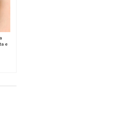
a
ta e