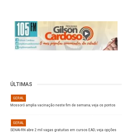
ÚLTIMAS
GERAL
Mossoró amplia vacinação neste fim de semana; veja os pontos
GERAL
SENAI-RN abre 2 mil vagas gratuitas em cursos EAD; veja opções