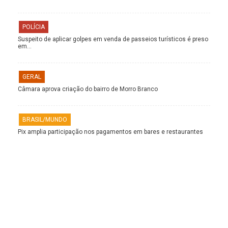
POLÍCIA
Suspeito de aplicar golpes em venda de passeios turísticos é preso
em…
GERAL
Câmara aprova criação do bairro de Morro Branco
BRASIL/MUNDO
Pix amplia participação nos pagamentos em bares e restaurantes