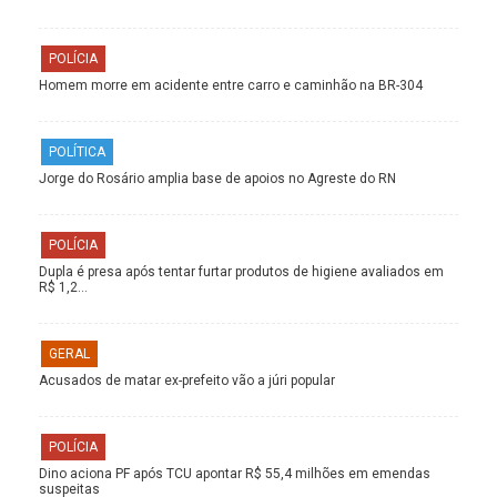
POLÍCIA
Homem morre em acidente entre carro e caminhão na BR-304
POLÍTICA
Jorge do Rosário amplia base de apoios no Agreste do RN
POLÍCIA
Dupla é presa após tentar furtar produtos de higiene avaliados em
R$ 1,2…
GERAL
Acusados de matar ex-prefeito vão a júri popular
POLÍCIA
Dino aciona PF após TCU apontar R$ 55,4 milhões em emendas
suspeitas