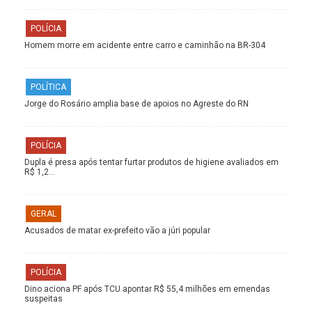
POLÍCIA
Homem morre em acidente entre carro e caminhão na BR-304
POLÍTICA
Jorge do Rosário amplia base de apoios no Agreste do RN
POLÍCIA
Dupla é presa após tentar furtar produtos de higiene avaliados em
R$ 1,2…
GERAL
Acusados de matar ex-prefeito vão a júri popular
POLÍCIA
Dino aciona PF após TCU apontar R$ 55,4 milhões em emendas
suspeitas