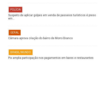
POLÍCIA
Suspeito de aplicar golpes em venda de passeios turísticos é preso
em…
GERAL
Câmara aprova criação do bairro de Morro Branco
BRASIL/MUNDO
Pix amplia participação nos pagamentos em bares e restaurantes