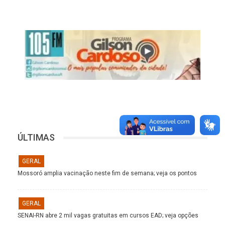
ÚLTIMAS
GERAL
Mossoró amplia vacinação neste fim de semana; veja os pontos
GERAL
SENAI-RN abre 2 mil vagas gratuitas em cursos EAD; veja opções