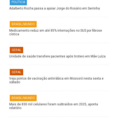
POLÍTICA
Adalberto Rocha passa a apoiar Jorge do Rosário em Serrinha
BRASIL/MUNDO
Medicamento reduz em até 85% internações no SUS por fibrose
cística
GERAL
Unidade de saúde transfere pacientes após tiroteio em Mãe Luíza
GERAL
Veja pontos de vacinação antirrábica em Mossoró nesta sexta e
sábado
BRASIL/MUNDO
Mais de 830 mil celulares foram subtraídos em 2025, aponta
relatório