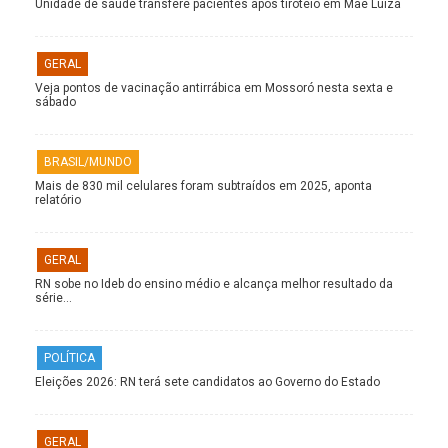
Unidade de saúde transfere pacientes após tiroteio em Mãe Luíza
GERAL
Veja pontos de vacinação antirrábica em Mossoró nesta sexta e
sábado
BRASIL/MUNDO
Mais de 830 mil celulares foram subtraídos em 2025, aponta
relatório
GERAL
RN sobe no Ideb do ensino médio e alcança melhor resultado da
série…
POLÍTICA
Eleições 2026: RN terá sete candidatos ao Governo do Estado
GERAL