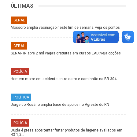
ÚLTIMAS
GERAL
Mossoró amplia vacinação neste fim de semana; veja os pontos
GERAL
SENAI-RN abre 2 mil vagas gratuitas em cursos EAD; veja opções
POLÍCIA
Homem morre em acidente entre carro e caminhão na BR-304
POLÍTICA
Jorge do Rosário amplia base de apoios no Agreste do RN
POLÍCIA
Dupla é presa após tentar furtar produtos de higiene avaliados em
R$ 1,2…