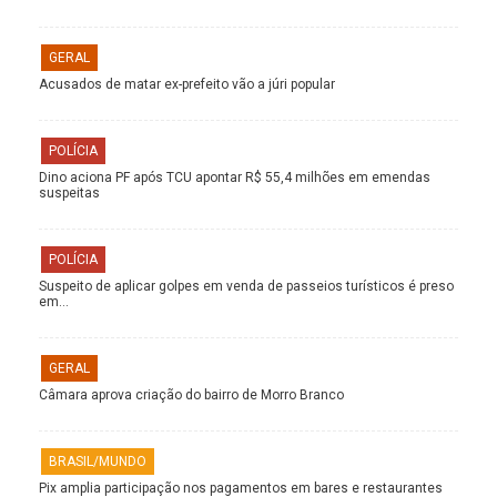
GERAL
Acusados de matar ex-prefeito vão a júri popular
POLÍCIA
Dino aciona PF após TCU apontar R$ 55,4 milhões em emendas
suspeitas
POLÍCIA
Suspeito de aplicar golpes em venda de passeios turísticos é preso
em…
GERAL
Câmara aprova criação do bairro de Morro Branco
BRASIL/MUNDO
Pix amplia participação nos pagamentos em bares e restaurantes