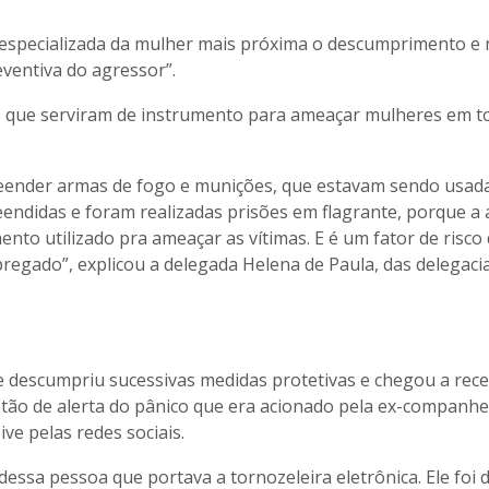
a especializada da mulher mais próxima o descumprimento e 
ventiva do agressor”.
que serviram de instrumento para ameaçar mulheres em t
eender armas de fogo e munições, que estavam sendo usad
endidas e foram realizadas prisões em flagrante, porque a
mento utilizado pra ameaçar as vítimas. E é um fator de risco
egado”, explicou a delegada Helena de Paula, das delegaci
e descumpriu sucessivas medidas protetivas e chegou a rec
tão de alerta do pânico que era acionado pela ex-companheir
ve pelas redes sociais.
dessa pessoa que portava a tornozeleira eletrônica. Ele foi 