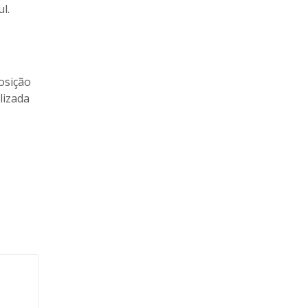
l.
posição
lizada