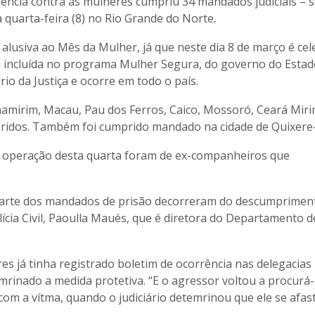
olência contra as mulheres cumpriu 34 mandados judiciais – 
 quarta-feira (8) no Rio Grande do Norte.
alusiva ao Mês da Mulher, já que neste dia 8 de março é ce
á incluída no programa Mulher Segura, do governo do Estad
io da Justiça e ocorre em todo o país.
amirim, Macau, Pau dos Ferros, Caico, Mossoró, Ceará Miri
idos. Também foi cumprido mandado na cidade de Quixere
 da operação desta quarta foram de ex-companheiros que
parte dos mandados de prisão decorreram do descumprimen
lícia Civil, Paoulla Maués, que é diretora do Departamento d
es já tinha registrado boletim de ocorrência nas delegacias
mrinado a medida protetiva. “E o agressor voltou a procurá-
com a vítma, quando o judiciário detemrinou que ele se afas