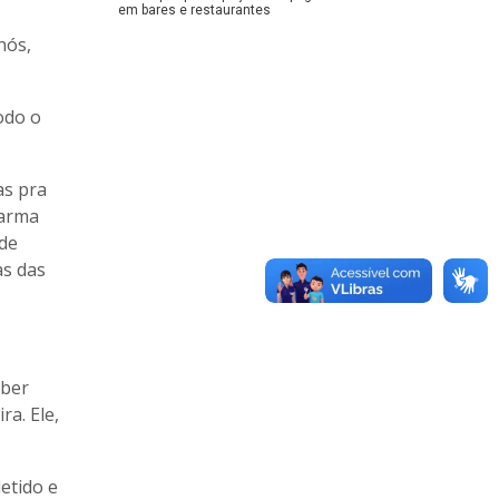
em bares e restaurantes
nós,
odo o
as pra
 arma
 de
as das
eber
a. Ele,
detido e