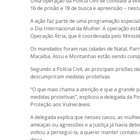
Uma operação da Polícia Civil de combate à vi
16 de prisão e 18 de busca e apreensão – nesta
A ação faz parte de uma programação especial 
o Dia Internacional da Mulher. A operação est
Operação Átria, que é coordenada pelo Ministér
Os mandados foram nas cidades de Natal, Parn
Macaiba, Assu e Montanhas estão sendo cumpr
Segundo a Polícia Civil, as principais prisões
descumpriram medidas protetivas.
“O que mais chama a atenção é que a grande 
medidas protetivas”, explicou a delegada da Po
Proteção aos Vulneráveis.
A delegada explica que nesses casos, as mulher
ameaças ou agressões e a Justiça já havia dete
voltou a persegui-la, a querer manter contato 
disse.