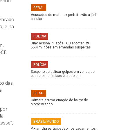
sendo
GERAL
Acusados de matar ex-prefeito vão a júri
lebrado
popular
o, e na
POLÍCIA
Dino aciona PF após TCU apontar R$
m,
55,4 milhões em emendas suspeitas
-CE.
POLÍCIA
Suspeito de aplicar golpes em venda de
passeios turísticos é preso em…
to das
e
GERAL
Câmara aprova criação do bairro de
Morro Branco
 por
la,
tasse”,
BRASIL/MUNDO
Pix amplia participação nos pagamentos