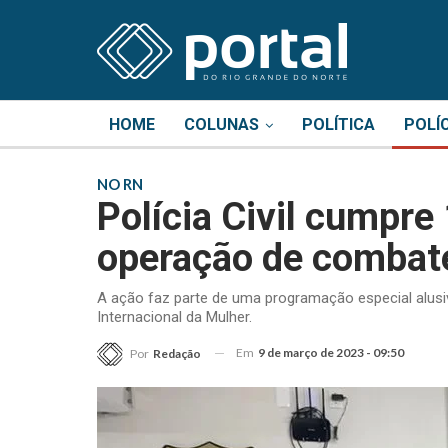
HOME
COLUNAS
POLÍTICA
POLÍ
NO RN
Polícia Civil cumpr
operação de combate
A ação faz parte de uma programação especial alusiv
Internacional da Mulher.
Em
9 de março de 2023 - 09:50
Por
Redação