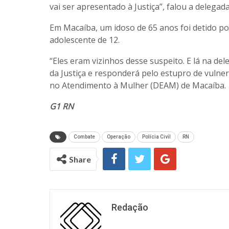
vai ser apresentado à Justiça”, falou a delegad
Em Macaíba, um idoso de 65 anos foi detido po
adolescente de 12.
“Eles eram vizinhos desse suspeito. E lá na de
da Justiça e responderá pelo estupro de vulnerá
no Atendimento à Mulher (DEAM) de Macaíba.
G1 RN
Combate
Operação
Polícia Civil
RN
Share
Redação