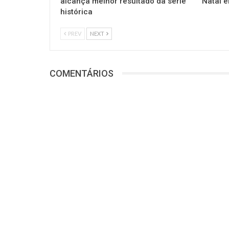
alcança melhor resultado da série
Natal 
histórica
PREV
NEXT
COMENTÁRIOS