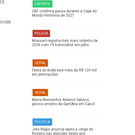
19.
ESPORTE
CBF confirma pausa durante a Copa do
Mundo Feminina de 2027
 onde
POLÍCIA
Mossoró registra mês mais violento de
2026 com 19 homicídios em julho
GERAL
Festa do Bode terá mais de R$ 120 mil
em premiações
GERAL
Morre Monsenhor Antenor Salvino,
pároco emérito de Sant’Ana em Caicó
POLÍTICA
Jota Régis anuncia apoio a Jorge do
Rosário nas eleições deste ano