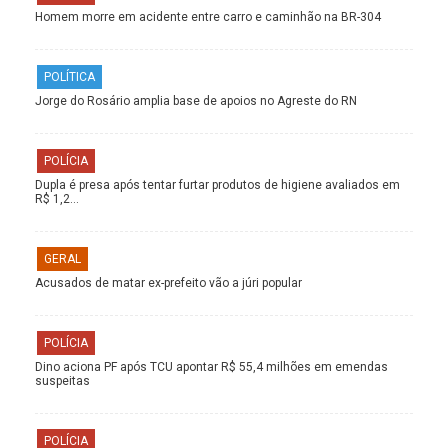
Homem morre em acidente entre carro e caminhão na BR-304
POLÍTICA
Jorge do Rosário amplia base de apoios no Agreste do RN
POLÍCIA
Dupla é presa após tentar furtar produtos de higiene avaliados em
R$ 1,2…
GERAL
Acusados de matar ex-prefeito vão a júri popular
POLÍCIA
Dino aciona PF após TCU apontar R$ 55,4 milhões em emendas
suspeitas
POLÍCIA