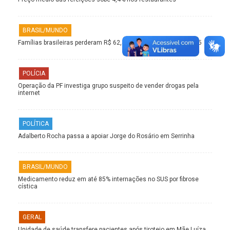
BRASIL/MUNDO
Famílias brasileiras perderam R$ 62,5 bilhões para bets em 2025
POLÍCIA
Operação da PF investiga grupo suspeito de vender drogas pela
internet
POLÍTICA
Adalberto Rocha passa a apoiar Jorge do Rosário em Serrinha
BRASIL/MUNDO
Medicamento reduz em até 85% internações no SUS por fibrose
cística
GERAL
Unidade de saúde transfere pacientes após tiroteio em Mãe Luíza