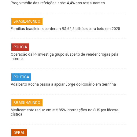
Preço médio das refeições sobe 4,4% nos restaurantes
BRASIL/MUNDO
Famílias brasileiras perderam R$ 62,5 bilhões para bets em 2025
POLÍCIA
Operação da PF investiga grupo suspeito de vender drogas pela
internet
POLÍTICA
Adalberto Rocha passa a apoiar Jorge do Rosário em Serrinha
BRASIL/MUNDO
Medicamento reduz em até 85% internações no SUS por fibrose
cística
GERAL