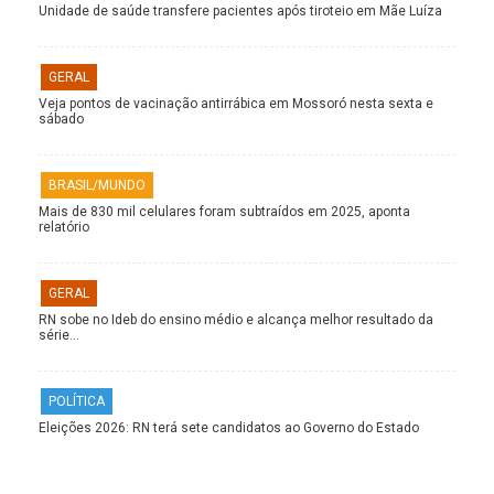
Unidade de saúde transfere pacientes após tiroteio em Mãe Luíza
GERAL
Veja pontos de vacinação antirrábica em Mossoró nesta sexta e
sábado
BRASIL/MUNDO
Mais de 830 mil celulares foram subtraídos em 2025, aponta
relatório
GERAL
RN sobe no Ideb do ensino médio e alcança melhor resultado da
série…
POLÍTICA
Eleições 2026: RN terá sete candidatos ao Governo do Estado