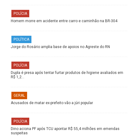
POLÍCIA
Homem morre em acidente entre carro e caminhão na BR-304
POLÍTICA
Jorge do Rosário amplia base de apoios no Agreste do RN
POLÍCIA
Dupla é presa após tentar furtar produtos de higiene avaliados em
R$ 1,2…
GERAL
Acusados de matar ex-prefeito vão a júri popular
POLÍCIA
Dino aciona PF após TCU apontar R$ 55,4 milhões em emendas
suspeitas