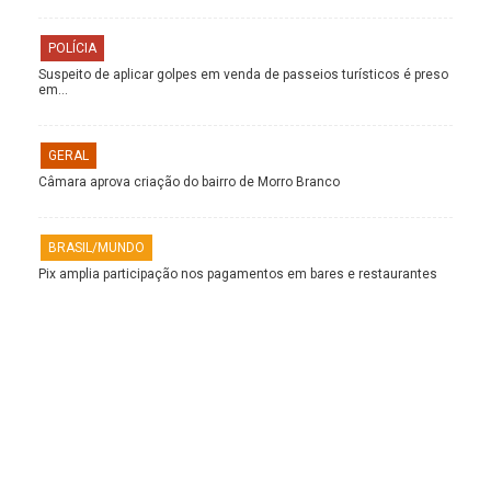
POLÍCIA
Suspeito de aplicar golpes em venda de passeios turísticos é preso
em…
GERAL
Câmara aprova criação do bairro de Morro Branco
BRASIL/MUNDO
Pix amplia participação nos pagamentos em bares e restaurantes