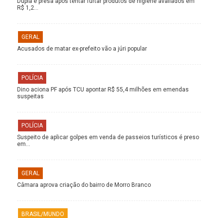
Dupla é presa após tentar furtar produtos de higiene avaliados em
R$ 1,2…
GERAL
Acusados de matar ex-prefeito vão a júri popular
POLÍCIA
Dino aciona PF após TCU apontar R$ 55,4 milhões em emendas
suspeitas
POLÍCIA
Suspeito de aplicar golpes em venda de passeios turísticos é preso
em…
GERAL
Câmara aprova criação do bairro de Morro Branco
BRASIL/MUNDO