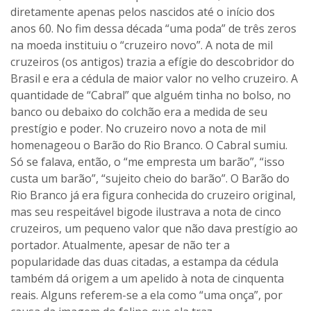
diretamente apenas pelos nascidos até o início dos
anos 60. No fim dessa década “uma poda” de três zeros
na moeda instituiu o “cruzeiro novo”. A nota de mil
cruzeiros (os antigos) trazia a efígie do descobridor do
Brasil e era a cédula de maior valor no velho cruzeiro. A
quantidade de “Cabral” que alguém tinha no bolso, no
banco ou debaixo do colchão era a medida de seu
prestígio e poder. No cruzeiro novo a nota de mil
homenageou o Barão do Rio Branco. O Cabral sumiu.
Só se falava, então, o “me empresta um barão”, “isso
custa um barão”, “sujeito cheio do barão”. O Barão do
Rio Branco já era figura conhecida do cruzeiro original,
mas seu respeitável bigode ilustrava a nota de cinco
cruzeiros, um pequeno valor que não dava prestígio ao
portador. Atualmente, apesar de não ter a
popularidade das duas citadas, a estampa da cédula
também dá origem a um apelido à nota de cinquenta
reais. Alguns referem-se a ela como “uma onça”, por