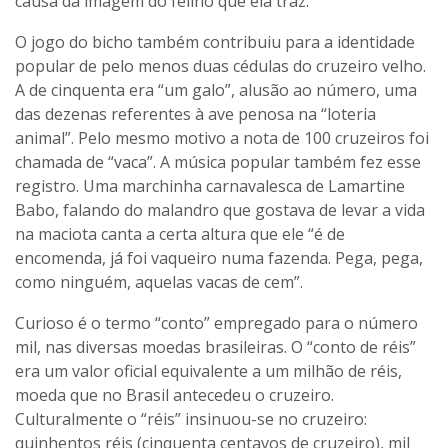
causa da imagem do felino que ela traz.
O jogo do bicho também contribuiu para a identidade
popular de pelo menos duas cédulas do cruzeiro velho.
A de cinquenta era “um galo”, alusão ao número, uma
das dezenas referentes à ave penosa na “loteria
animal”. Pelo mesmo motivo a nota de 100 cruzeiros foi
chamada de “vaca”. A música popular também fez esse
registro. Uma marchinha carnavalesca de Lamartine
Babo, falando do malandro que gostava de levar a vida
na maciota canta a certa altura que ele “é de
encomenda, já foi vaqueiro numa fazenda. Pega, pega,
como ninguém, aquelas vacas de cem”.
Curioso é o termo “conto” empregado para o número
mil, nas diversas moedas brasileiras. O “conto de réis”
era um valor oficial equivalente a um milhão de réis,
moeda que no Brasil antecedeu o cruzeiro.
Culturalmente o “réis” insinuou-se no cruzeiro:
quinhentos réis (cinquenta centavos de cruzeiro), mil