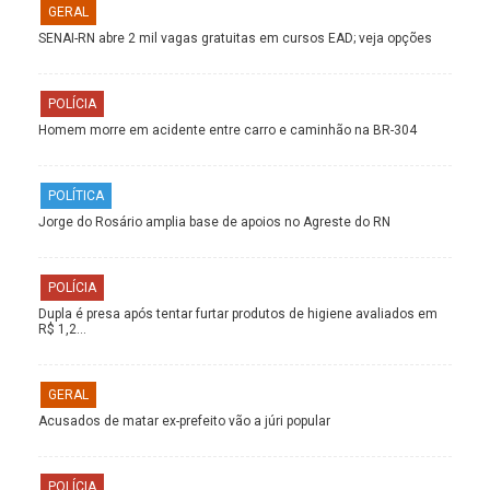
GERAL
SENAI-RN abre 2 mil vagas gratuitas em cursos EAD; veja opções
POLÍCIA
Homem morre em acidente entre carro e caminhão na BR-304
POLÍTICA
Jorge do Rosário amplia base de apoios no Agreste do RN
POLÍCIA
Dupla é presa após tentar furtar produtos de higiene avaliados em
R$ 1,2…
GERAL
Acusados de matar ex-prefeito vão a júri popular
POLÍCIA