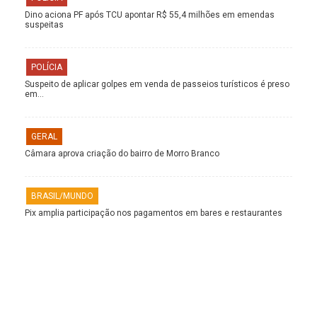
Dino aciona PF após TCU apontar R$ 55,4 milhões em emendas
suspeitas
POLÍCIA
Suspeito de aplicar golpes em venda de passeios turísticos é preso
em…
GERAL
Câmara aprova criação do bairro de Morro Branco
BRASIL/MUNDO
Pix amplia participação nos pagamentos em bares e restaurantes