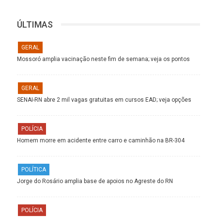
ÚLTIMAS
GERAL
Mossoró amplia vacinação neste fim de semana; veja os pontos
GERAL
SENAI-RN abre 2 mil vagas gratuitas em cursos EAD; veja opções
POLÍCIA
Homem morre em acidente entre carro e caminhão na BR-304
POLÍTICA
Jorge do Rosário amplia base de apoios no Agreste do RN
POLÍCIA