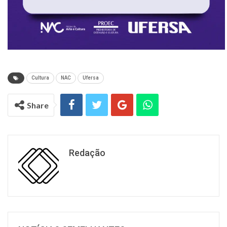
Cultura
NAC
Ufersa
Share
Redação