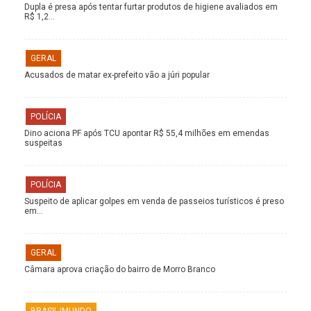
Dupla é presa após tentar furtar produtos de higiene avaliados em
R$ 1,2…
GERAL
Acusados de matar ex-prefeito vão a júri popular
POLÍCIA
Dino aciona PF após TCU apontar R$ 55,4 milhões em emendas
suspeitas
POLÍCIA
Suspeito de aplicar golpes em venda de passeios turísticos é preso
em…
GERAL
Câmara aprova criação do bairro de Morro Branco
BRASIL/MUNDO