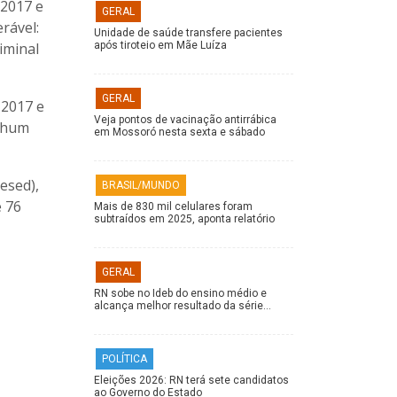
 2017 e
GERAL
rável:
Unidade de saúde transfere pacientes
iminal
após tiroteio em Mãe Luíza
GERAL
 2017 e
Veja pontos de vacinação antirrábica
enhum
em Mossoró nesta sexta e sábado
esed),
BRASIL/MUNDO
e 76
Mais de 830 mil celulares foram
subtraídos em 2025, aponta relatório
GERAL
RN sobe no Ideb do ensino médio e
alcança melhor resultado da série…
POLÍTICA
Eleições 2026: RN terá sete candidatos
ao Governo do Estado