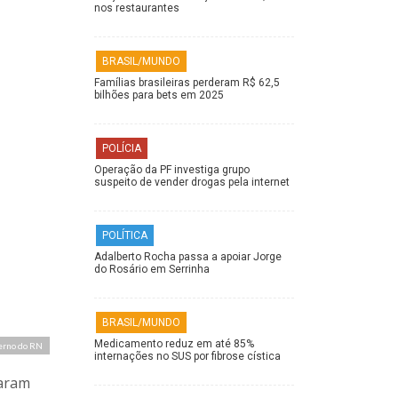
nos restaurantes
BRASIL/MUNDO
Famílias brasileiras perderam R$ 62,5
bilhões para bets em 2025
POLÍCIA
Operação da PF investiga grupo
suspeito de vender drogas pela internet
POLÍTICA
Adalberto Rocha passa a apoiar Jorge
do Rosário em Serrinha
BRASIL/MUNDO
Medicamento reduz em até 85%
erno do RN
internações no SUS por fibrose cística
taram