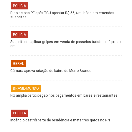
POLÍCIA
Dino aciona PF após TCU apontar R$ 55,4 milhões em emendas
suspeitas
POLÍCIA
Suspeito de aplicar golpes em venda de passeios turísticos é preso
em…
GERAL
Câmara aprova criação do bairro de Morro Branco
BRASIL/MUNDO
Pix amplia participação nos pagamentos em bares e restaurantes
POLÍCIA
Incêndio destrói parte de residência e mata três gatos no RN