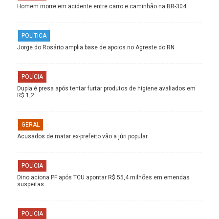
Homem morre em acidente entre carro e caminhão na BR-304
POLÍTICA
Jorge do Rosário amplia base de apoios no Agreste do RN
POLÍCIA
Dupla é presa após tentar furtar produtos de higiene avaliados em
R$ 1,2…
GERAL
Acusados de matar ex-prefeito vão a júri popular
POLÍCIA
Dino aciona PF após TCU apontar R$ 55,4 milhões em emendas
suspeitas
POLÍCIA