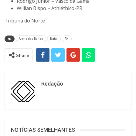
Rodrigo Junior – Vasco da Gama
Willian Bispo – Athléthico-PR
Tribuna do Norte
Arena das Dunas
Natal
RN
Share
Redação
NOTÍCIAS SEMELHANTES