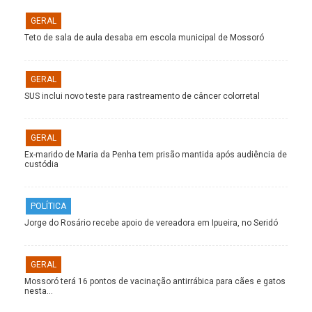
GERAL
Teto de sala de aula desaba em escola municipal de Mossoró
GERAL
SUS inclui novo teste para rastreamento de câncer colorretal
GERAL
Ex-marido de Maria da Penha tem prisão mantida após audiência de
custódia
POLÍTICA
Jorge do Rosário recebe apoio de vereadora em Ipueira, no Seridó
GERAL
Mossoró terá 16 pontos de vacinação antirrábica para cães e gatos
nesta…