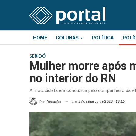
HOME
COLUNAS
POLÍTICA
POLÍ
SERIDÓ
Mulher morre após m
no interior do RN
A motocicleta era conduzida pelo companheiro da víti
Em
27 de março de 2023 - 13:15
Por
Redação