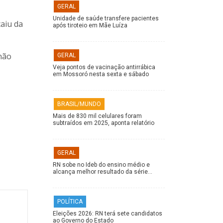
GERAL
Unidade de saúde transfere pacientes
caiu da
após tiroteio em Mãe Luíza
 não
GERAL
Veja pontos de vacinação antirrábica
em Mossoró nesta sexta e sábado
BRASIL/MUNDO
Mais de 830 mil celulares foram
subtraídos em 2025, aponta relatório
GERAL
RN sobe no Ideb do ensino médio e
alcança melhor resultado da série…
POLÍTICA
Eleições 2026: RN terá sete candidatos
ao Governo do Estado