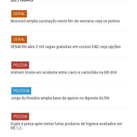
GERAL
Mossoró amplia vacinação neste fim de semana; veja os pontos
GERAL
SENAI-RN abre 2 mil vagas gratuitas em cursos EAD; veja opções
POLÍCIA
Homem morre em acidente entre carro e caminhão na BR-304
POLÍTICA
Jorge do Rosário amplia base de apoios no Agreste do RN
POLÍCIA
Dupla é presa após tentar furtar produtos de higiene avaliados em
R$ 1,2…