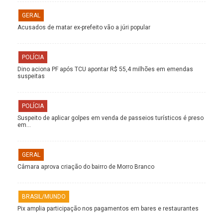
GERAL
Acusados de matar ex-prefeito vão a júri popular
POLÍCIA
Dino aciona PF após TCU apontar R$ 55,4 milhões em emendas
suspeitas
POLÍCIA
Suspeito de aplicar golpes em venda de passeios turísticos é preso
em…
GERAL
Câmara aprova criação do bairro de Morro Branco
BRASIL/MUNDO
Pix amplia participação nos pagamentos em bares e restaurantes