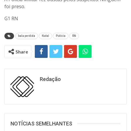
foi preso.
G1 RN
bala perdida
Natal
Polícia
RN
Share
Redação
NOTÍCIAS SEMELHANTES