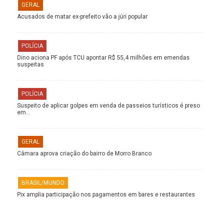
GERAL
Acusados de matar ex-prefeito vão a júri popular
POLÍCIA
Dino aciona PF após TCU apontar R$ 55,4 milhões em emendas
suspeitas
POLÍCIA
Suspeito de aplicar golpes em venda de passeios turísticos é preso
em…
GERAL
Câmara aprova criação do bairro de Morro Branco
BRASIL/MUNDO
Pix amplia participação nos pagamentos em bares e restaurantes