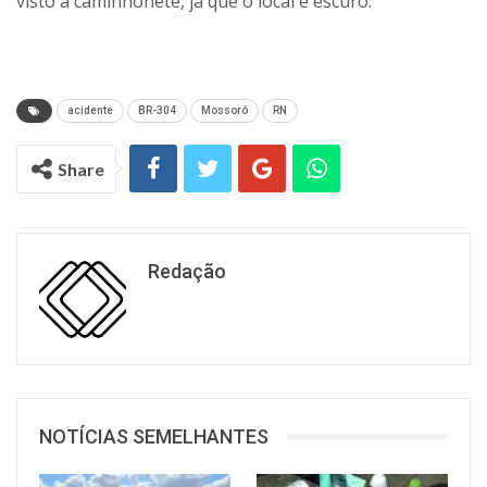
visto a caminhonete, já que o local é escuro.
acidente
BR-304
Mossoró
RN
Share
Redação
NOTÍCIAS SEMELHANTES