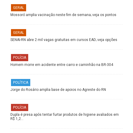
GERAL
Mossoró amplia vacinação neste fim de semana; veja os pontos
GERAL
SENAI-RN abre 2 mil vagas gratuitas em cursos EAD; veja opções
POLÍCIA
Homem morre em acidente entre carro e caminhão na BR-304
POLÍTICA
Jorge do Rosário amplia base de apoios no Agreste do RN
POLÍCIA
Dupla é presa após tentar furtar produtos de higiene avaliados em
R$ 1,2…