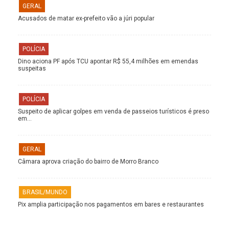
GERAL
Acusados de matar ex-prefeito vão a júri popular
POLÍCIA
Dino aciona PF após TCU apontar R$ 55,4 milhões em emendas
suspeitas
POLÍCIA
Suspeito de aplicar golpes em venda de passeios turísticos é preso
em…
GERAL
Câmara aprova criação do bairro de Morro Branco
BRASIL/MUNDO
Pix amplia participação nos pagamentos em bares e restaurantes