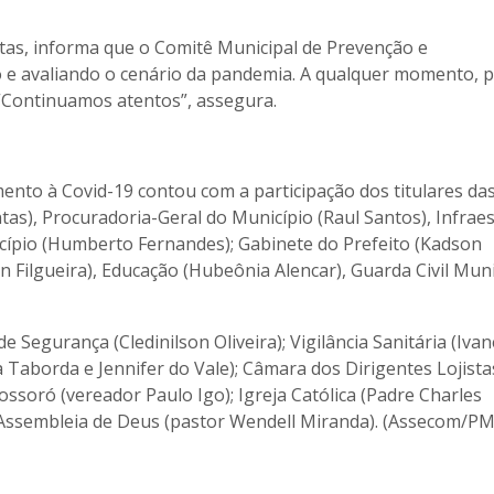
tas, informa que o Comitê Municipal de Prevenção e
 e avaliando o cenário da pandemia. A qualquer momento, 
 “Continuamos atentos”, assegura.
nto à Covid-19 contou com a participação dos titulares da
as), Procuradoria-Geral do Município (Raul Santos), Infrae
cípio (Humberto Fernandes); Gabinete do Prefeito (Kadson
 Filgueira), Educação (Hubeônia Alencar), Guarda Civil Muni
Segurança (Cledinilson Oliveira); Vigilância Sanitária (Iv
 Taborda e Jennifer do Vale); Câmara dos Dirigentes Lojista
soró (vereador Paulo Igo); Igreja Católica (Padre Charles
 e Assembleia de Deus (pastor Wendell Miranda). (Assecom/P