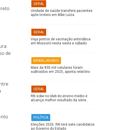
GERAL
creto
Unidade de saúde transfere pacientes
após tiroteio em Mãe Luíza
GERAL
Veja pontos de vacinação antirrábica
em Mossoró nesta sexta e sábado
ura
so de
BRASIL/MUNDO
Mais de 830 mil celulares foram
subtraídos em 2025, aponta relatório
ntre
GERAL
a
RN sobe no Ideb do ensino médio e
alcança melhor resultado da série…
ento
POLÍTICA
Eleições 2026: RN terá sete candidatos
ao Governo do Estado