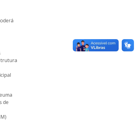
poderá
s
strutura
cipal
aneuma
s de
MM)