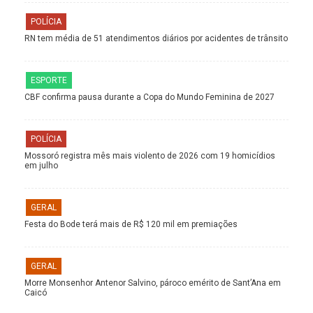
POLÍCIA
RN tem média de 51 atendimentos diários por acidentes de trânsito
ESPORTE
CBF confirma pausa durante a Copa do Mundo Feminina de 2027
POLÍCIA
Mossoró registra mês mais violento de 2026 com 19 homicídios
em julho
GERAL
Festa do Bode terá mais de R$ 120 mil em premiações
GERAL
Morre Monsenhor Antenor Salvino, pároco emérito de Sant’Ana em
Caicó