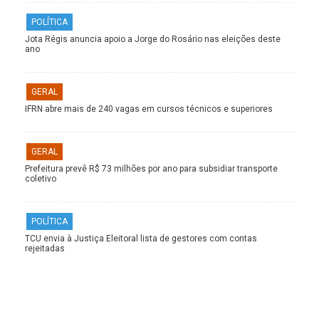
POLÍTICA
Jota Régis anuncia apoio a Jorge do Rosário nas eleições deste
ano
GERAL
IFRN abre mais de 240 vagas em cursos técnicos e superiores
GERAL
Prefeitura prevê R$ 73 milhões por ano para subsidiar transporte
coletivo
POLÍTICA
TCU envia à Justiça Eleitoral lista de gestores com contas
rejeitadas