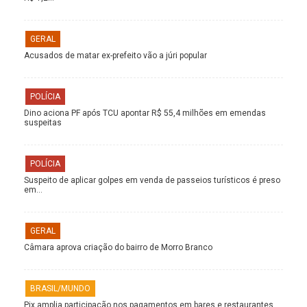
GERAL
Acusados de matar ex-prefeito vão a júri popular
POLÍCIA
Dino aciona PF após TCU apontar R$ 55,4 milhões em emendas
suspeitas
POLÍCIA
Suspeito de aplicar golpes em venda de passeios turísticos é preso
em…
GERAL
Câmara aprova criação do bairro de Morro Branco
BRASIL/MUNDO
Pix amplia participação nos pagamentos em bares e restaurantes