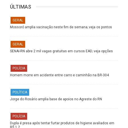
ÚLTIMAS
GERAL
Mossoró amplia vacinação neste fim de semana; veja os pontos
GERAL
SENAI-RN abre 2 mil vagas gratuitas em cursos EAD; veja opções
POLÍCIA
Homem morre em acidente entre carro e caminhão na BR-304
POLÍTICA
Jorge do Rosário amplia base de apoios no Agreste do RN
POLÍCIA
Dupla é presa após tentar furtar produtos de higiene avaliados em
R$ 1,2…