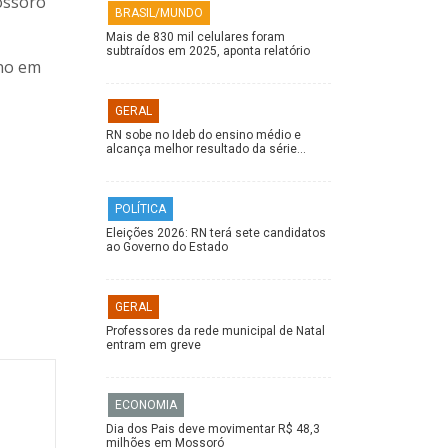
ossoró
BRASIL/MUNDO
Mais de 830 mil celulares foram
subtraídos em 2025, aponta relatório
ano em
GERAL
RN sobe no Ideb do ensino médio e
alcança melhor resultado da série…
POLÍTICA
Eleições 2026: RN terá sete candidatos
ao Governo do Estado
GERAL
Professores da rede municipal de Natal
entram em greve
ECONOMIA
Dia dos Pais deve movimentar R$ 48,3
milhões em Mossoró