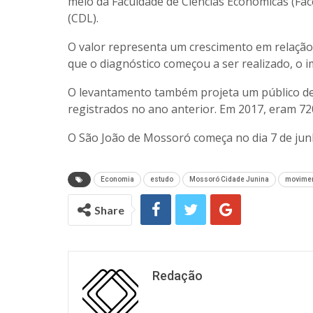
meio da Faculdade de Ciências Econômicas (Fa
(CDL).
O valor representa um crescimento em relação
que o diagnóstico começou a ser realizado, o 
O levantamento também projeta um público de
registrados no ano anterior. Em 2017, eram 720
O São João de Mossoró começa no dia 7 de junh
Economia
estudo
Mossoró Cidade Junina
movime
Share
Redação