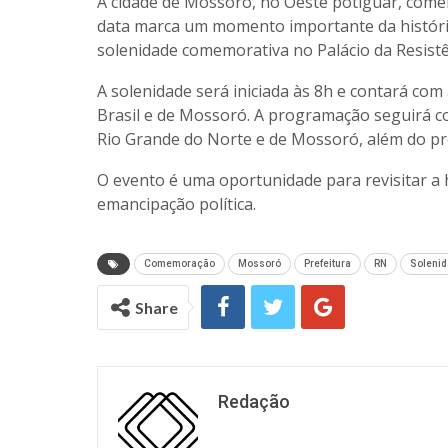
A cidade de Mossoró, no Oeste potiguar, comem
data marca um momento importante da história
solenidade comemorativa no Palácio da Resistê
A solenidade será iniciada às 8h e contará com
Brasil e de Mossoró. A programação seguirá co
Rio Grande do Norte e de Mossoró, além do p
O evento é uma oportunidade para revisitar a h
emancipação política.
Comemoração
Mossoró
Prefeitura
RN
Soleni
Share
Redação