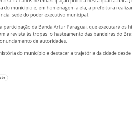
ora 171 anos de emancipação política nesta quarta-feira (1
 do município e, em homenagem a ela, a prefeitura realiz
ncia, sede do poder executivo municipal.
 a participação da Banda Artur Paraguai, que executará os h
m a revista às tropas, o hasteamento das bandeiras do Bras
ronunciamento de autoridades.
istória do município e destacar a trajetória da cidade desde
dade