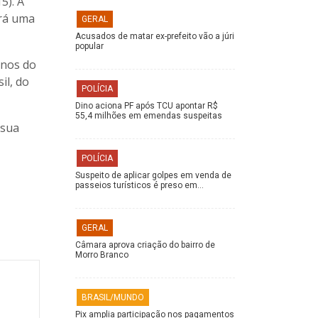
5). A
ará uma
GERAL
Acusados de matar ex-prefeito vão a júri
popular
inos do
il, do
POLÍCIA
Dino aciona PF após TCU apontar R$
55,4 milhões em emendas suspeitas
 sua
POLÍCIA
Suspeito de aplicar golpes em venda de
passeios turísticos é preso em…
GERAL
Câmara aprova criação do bairro de
Morro Branco
BRASIL/MUNDO
Pix amplia participação nos pagamentos