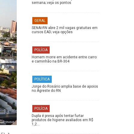
semana; veja os pontos
GERAL
SENAI-RN abre 2 mil vagas gratuitas em
cursos EAD; veja opções
POLÍCIA
Homem morre em acidente entre carro
e caminhão na BR-304
POLÍTICA
Jorge do Rosário amplia base de apoios
no Agreste do RN
POLÍCIA
Dupla é presa após tentar furtar
produtos de higiene avaliados em R$
Secom/PMM)
1,2…