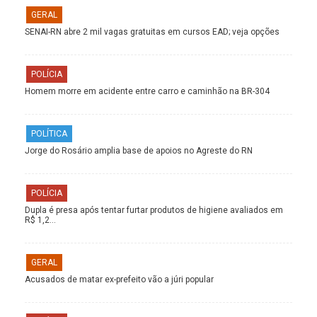
GERAL
SENAI-RN abre 2 mil vagas gratuitas em cursos EAD; veja opções
POLÍCIA
Homem morre em acidente entre carro e caminhão na BR-304
POLÍTICA
Jorge do Rosário amplia base de apoios no Agreste do RN
POLÍCIA
Dupla é presa após tentar furtar produtos de higiene avaliados em
R$ 1,2…
GERAL
Acusados de matar ex-prefeito vão a júri popular