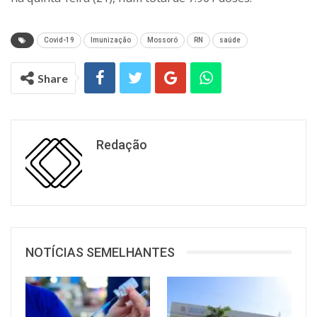
Covid-19
Imunização
Mossoró
RN
saúde
Share
Redação
NOTÍCIAS SEMELHANTES